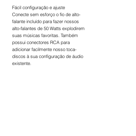
Fácil configuração e ajuste
Conecte sem esforço o fio de alto-
falante incluído para fazer nossos
alto-falantes de 50 Watts explodirem
suas músicas favoritas. Também
possui conectores RCA para
adicionar facilmente nosso toca-
discos à sua configuração de áudio
existente.
PRAZOS
PRODUTOS À PRONTA-
ENTREGA:
A previsão para recebimento dos
5x SEM JUROS OU ATÉ
produtos à pronta-entrega é de 9
12x PELO MERCADO PAGO
à 15 dias, que pode variar de