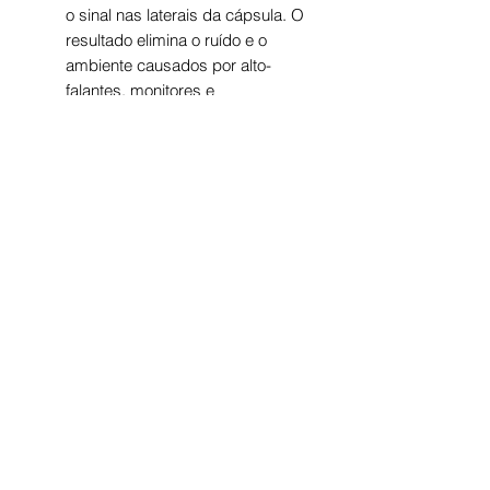
o sinal nas laterais da cápsula. O
resultado elimina o ruído e o
ambiente causados ​​por alto-
falantes, monitores e
instrumentos e vocalistas
adjacentes.
-
PRAZOS
PRODUTOS À PRONTA-
ENTREGA:
5x SEM JUROS OU ATÉ
12x PELO MERCADO PAGO
A previsão para recebimento dos
produtos à pronta-entrega é de 4
à 6 dias por SEDEX ou 8 à 12
Saiba primeiro
sobre descontos
e
dias por PAC. Variação depende