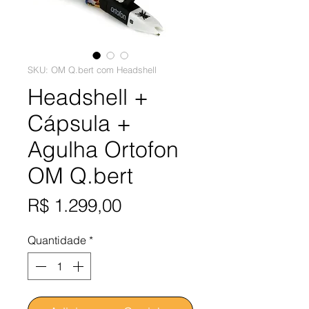
SKU: OM Q.bert com Headshell
Headshell +
Cápsula +
Agulha Ortofon
OM Q.bert
Preço
R$ 1.299,00
Quantidade
*