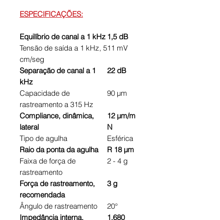
ESPECIFICAÇÕES:
Equilíbrio de canal a 1 kHz
1,5 dB
Tensão de saída a 1 kHz, 5
11 mV
cm/seg
Separação de canal a 1
22 dB
kHz
Capacidade de
90 μm
rastreamento a 315 Hz
Compliance, dinâmica,
12 μm/m
lateral
N
Tipo de agulha
Esférica
Raio da ponta da agulha
R 18 μm
Faixa de força de
2 - 4 g
rastreamento
Força de rastreamento,
3 g
recomendada
Ângulo de rastreamento
20°
Impedância interna,
1,680