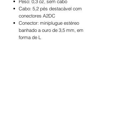
Peso: 0,3 oz, sem cabo
Cabo: 5,2 pés destacável com
conectores A2DC
Conector: miniplugue estéreo
banhado a ouro de 3,5 mm, em
forma de L
O item inclui:
Adaptador de 1/4 "
Pontas de ouvido de silicone (XS
/ S / M / L)
Pontas auriculares de espuma
Comply ™ (M)
Maleta
PRAZOS