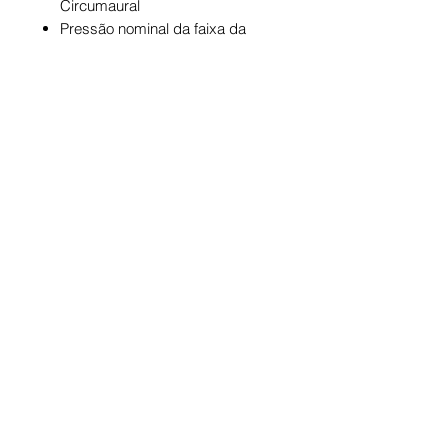
Circumaural
Pressão nominal da faixa da
cabeça: aprox. 3,5 N
Peso (sem cabo): 250 g
Comprimento e tipo de cabo: 3
m / cabo em espiral
Conexão: plugue jack estéreo
banhado a ouro (3,5 mm) e
adaptador de 1/4 "(6,35 mm)
-
PRAZOS
PRODUTO SOB ENCOMENDA
PRODUTOS À PRONTA-
ENTREGA:
A previsão para recebimento dos
5x SEM JUROS OU ATÉ