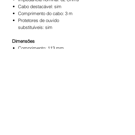
Cabo destacável: sim
Comprimento do cabo: 3 m
Protetores de ouvido
substituíveis: sim
Dimensões
Comprimento: 113 mm
Largura: 199 mm
Altura: 212 mm
Peso líquido: 235 g
Interface de áudio
Tipo: Plugue estéreo - 3,5 mm
(1/8 pol.) Com adaptador
aparafusado de 6,3 mm (1/4 ")
Género masculino
Contatos: 3 pinos
Acabamento da interface: ouro