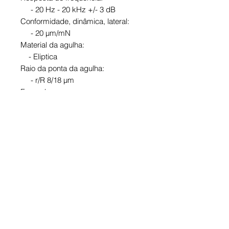
- 20 Hz - 20 kHz +/- 3 dB
Conformidade, dinâmica, lateral:
- 20 µm/mN
Material da agulha:
- Eliptica
Raio da ponta da agulha:
- r/R 8/18 µm
Força de
rastreamento recomendada:
- 1,8 gramas
Impedância interna resistência:
- CC 750 Ω
Material do fio da bobina:
- OFC
Cor do cápsula:
- Preto
Peso da cápsula:
- 18,5 gramas
Resistência de carga recomendada: