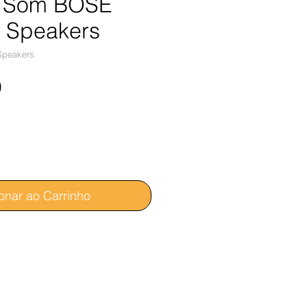
e Som BOSE
 Speakers
Speakers
Preço
0
onar ao Carrinho