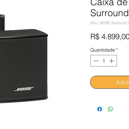
Caixa d
Surround
SKU: BOSE Surround 
R$ 4.899,0
Quantidade
*
Adici