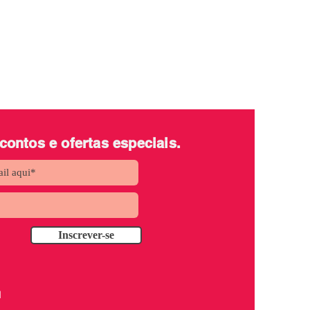
scontos
e ofertas especiais.
Inscrever-se
1