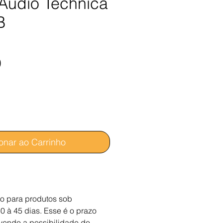
Audio Technica
B
Preço
0
onar ao Carrinho
io para produtos sob
 à 45 dias. Esse é o prazo
vendo a possibilidade do