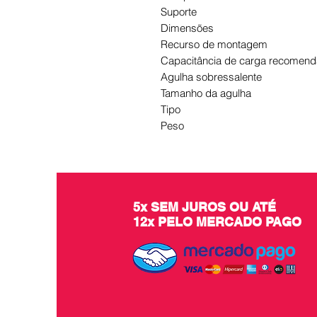
Suporte
Dimensões
Recurso de montagem
Capacitância de carga recomen
Agulha sobressalente
Tamanho da agulha
Tipo
Peso
5x SEM JUROS OU ATÉ
12x PELO MERCADO PAGO