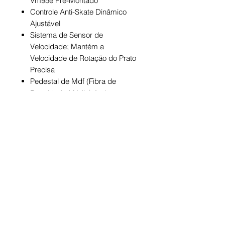
Vm95e Pré-Montado
Controle Anti-Skate Dinâmico
Ajustável
Sistema de Sensor de
Velocidade; Mantém a
Velocidade de Rotação do Prato
Precisa
Pedestal de Mdf (Fibra de
Densidade Média) Anti-
Ressonante com Folheado De
Madeira Simulada de Nogueira
Velocidades: 33-1 / 3 E 45 Rpm
(Mudança De Velocidade
Manual)
Inclui Cabo Rca Estéreo,
Adaptador de 45 Rpm, Tapete de
Borracha e Tampa Removível
Contra Poeira Articulada
Relação Sinal-Ruído: 60 Db
Uau e Vibração: 0,15% A 33-1 / 3