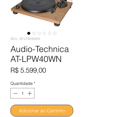
SKU: AT-LPW40WN
Audio-Technica
AT-LPW40WN
Preço
R$ 5.599,00
Quantidade
*
Adicionar ao Carrinho